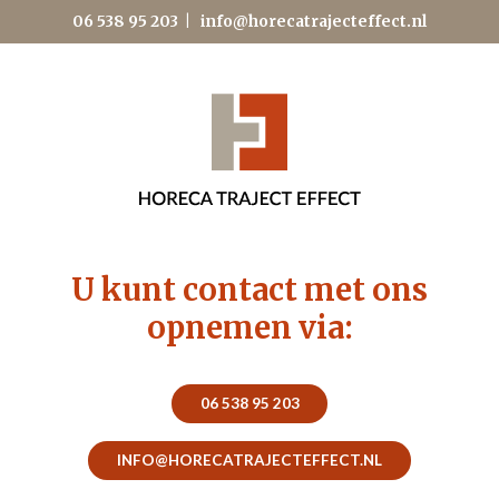
06 538 95 203
|
info@horecatrajecteffect.nl
U kunt contact met ons
opnemen via:
06 538 95 203
INFO@HORECATRAJECTEFFECT.NL